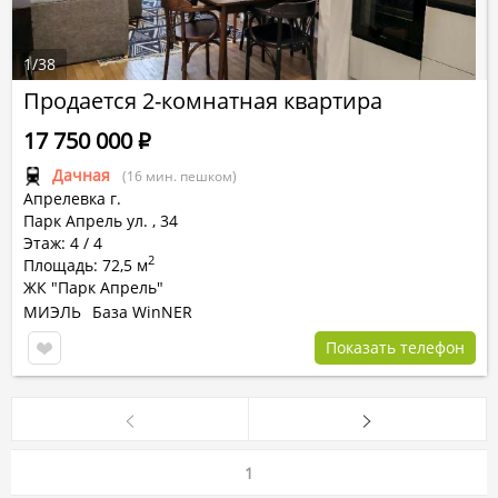
1
/
38
Продается 2-комнатная квартира
17 750 000
Р
Дачная
(16 мин. пешком)
Апрелевка г.
Парк Апрель ул.
,
34
Этаж: 4 / 4
2
Площадь: 72,5 м
ЖК "Парк Апрель"
МИЭЛЬ
База WinNER
Показать телефон
1