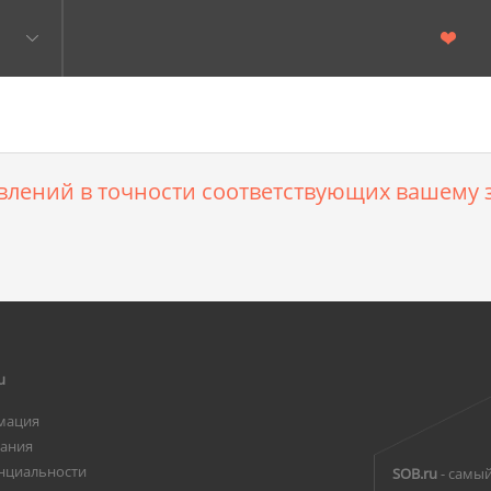
влений в точности соответствующих вашему з
u
мация
вания
нциальности
SOB.ru
- самый