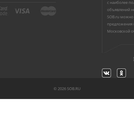
с наиболее по
объявлений н
SOB.ru можно 
предложения 
Московской о
©
2026 SOB.RU