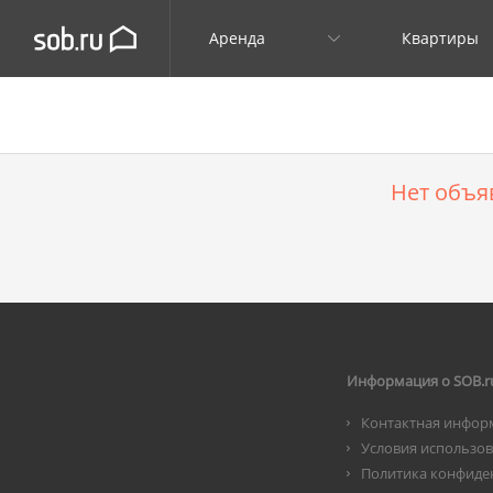
Аренда
Квартиры
Нет объя
Информация о SOB.r
Контактная инфор
Условия использо
Политика конфиде