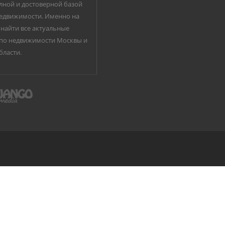
лной и достоверной базой
едвижимости. Именно на
найти все актуальные
по недвижимости Москвы и
бласти.